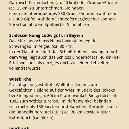
Garmisch-Partenkichen (ca. 20 km) oder Grainau/Eibsee
(ca. 25km) zu unternehmen. Sie haben
einen atemberaubendes 360 Grad- Panorama auf mehr
als 400 Gipfel. Auf dem Schneefernergletscher können
Sie schon ab dem Spätherbst Schi fahren.
Schlösser König Ludwigs II. in Bayern
Das Märchenschloss Neuschwanstein liegt in
Schwangau im Allgäu (ca. 80 km).
In der Nachbarschaft das Schloß Hohenschwangau. Auf
dem Weg liegt auch das Schloss Linderhof (ca. 40 km) bei
Ettal, welches als einziges noch zu seinen Lebzeiten
vollendet wurde.
Wieskirche
Prächtige ausgestattete Wallfahrtskirche zum
Gegeißelten Heiland auf der Wies im Stiele des Rokoko
bei Steingaden (ca. 60) im Pfaffenwinkel. Sie gehört seit
1983 zum Weltkulturerbe. Im Pfaffenwinkel befinden
sich mehr als 158 Kirchen und Kapellen. Darunter auch
die Benediktinerabtei Ettal ( ca. 30 km) sowie Kloster
Rottenbuch (ca. 55 km).
Innsbruck