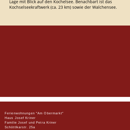
Lage mit Blick auf den Kochelsee. Benachbart ist das
Kochselseekraftwerk (ca. 23 km) sowie der Walchensee.
Ferienwohnungen "Am Obermarkt"
Haus Josef Kriner
Familie Josef und Petra Kriner
Schöttlkarstr. 25a